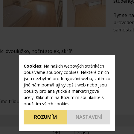
studenty.
Byt se na
proveden
samostatn
ici dvoulůžko, noční stolek, skříň.
Cookies:
Na našich webových stránkách
používáme soubory cookies. Některé z nich
jsou nezbytné pro fungování webu, zatímco
jiné nám pomáhají vylepšit web nebo jsou
použity pro analytické a marketingové
účely. Kliknutím na Rozumím souhlasíte s
me třídu „G“.
použitím všech cookies.
ROZUMÍM
NASTAVENÍ
Byt
Výtah:
1+1
Terasa: