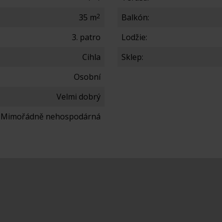
2
35 m
Balkón:
3. patro
Lodžie:
Cihla
Sklep:
Osobní
Velmi dobrý
- Mimořádně nehospodárná