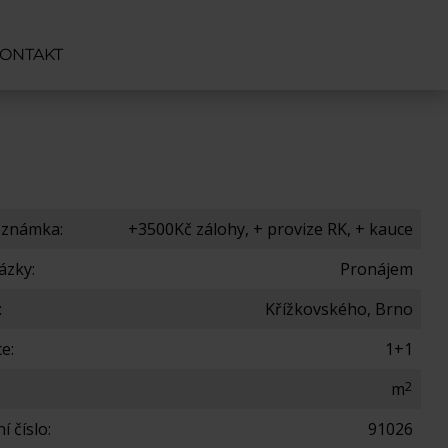
ONTAKT
oznámka:
+3500Kč zálohy, + provize RK, + kauce
ázky:
Pronájem
:
Křížkovského, Brno
e:
1+1
2
m
í číslo:
91026