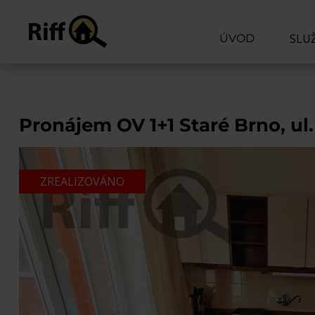
SLU
ÚVOD
CHCI
CHCI
Pronájem OV 1+1 Staré Brno, ul
ODHA
PORA
ZREALIZOVÁNO
ODM