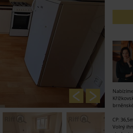
Nabízíme
Křížkovsk
brněnské
CP: 36,5
Volný ihn