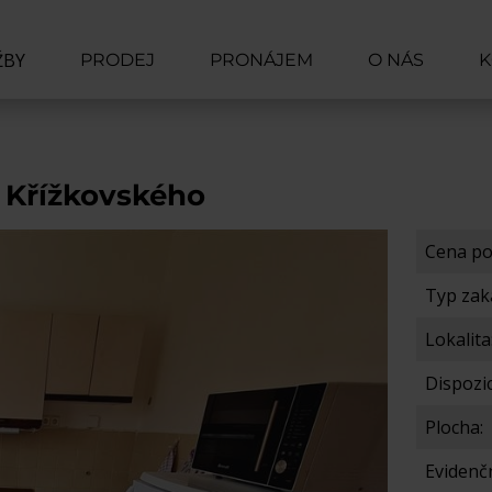
ŽBY
PRODEJ
PRONÁJEM
O NÁS
K
 PRODAT
 PRONAJMOUT
. Křížkovského
D CENY
DENSTVÍ
Cena p
ĚNA
Typ zak
Lokalita
Dispozic
Plocha:
Evidenčn