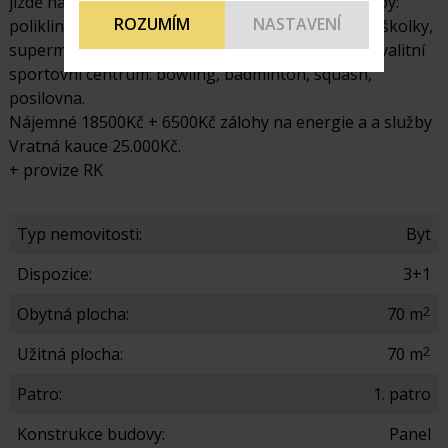
jízdě na kole. V místě jsou k dispozici veškeré služby:
ROZUMÍM
NASTAVENÍ
poliklinika, lékárny, kadeřnictví, kosmetika, školy, školky,
supermarkety, večerky i restaurace, dále potom kvalitní
sportovní centrum: bowling, badminton, squash,
posilovna.
Nájemné 18500Kč + 6500Kč zálohy na energie a a služby
Vratná kauce 25.000Kč.
+ provize RK
Typ nemovitosti:
Byt
Dispozice:
3+1
2
Obytná plocha:
70 m
2
Užitná plocha:
70 m
Patro:
1. patro
Konstrukce budovy:
Panel