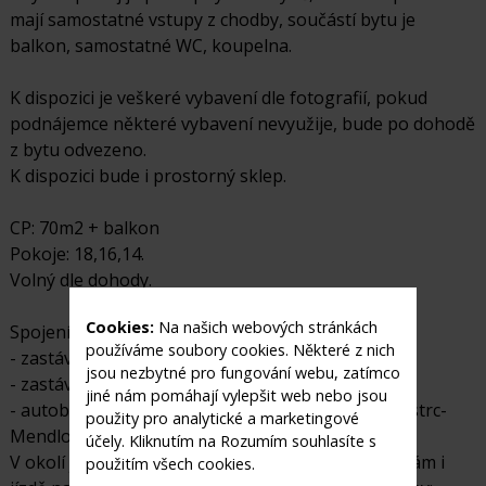
mají samostatné vstupy z chodby, součástí bytu je
balkon, samostatné WC, koupelna.
K dispozici je veškeré vybavení dle fotografií, pokud
podnájemce některé vybavení nevyužije, bude po dohodě
z bytu odvezeno.
K dispozici bude i prostorný sklep.
CP: 70m2 + balkon
Pokoje: 18,16,14.
Volný dle dohody.
Cookies:
Na našich webových stránkách
Spojení:
používáme soubory cookies. Některé z nich
- zastávka tramvaje č. 1 a č. 3
jsou nezbytné pro fungování webu, zatímco
- zastávka trolejbusu č. 30 (Bystrc-Královo Pole)
jiné nám pomáhají vylepšit web nebo jsou
- autobusová linka č. 50 (Bystrc_Campus) a 52 (Bystrc-
použity pro analytické a marketingové
Mendlovo nám.)
účely. Kliknutím na Rozumím souhlasíte s
V okolí je mnoho příležitosti k příjemným vycházkám i
použitím všech cookies.