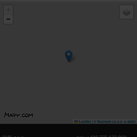
+
−
Leaflet
|
© Seznam.cz a.s. a další