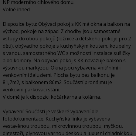
NP moderního cihlového domu.
Volné ihned.
Dispozice bytu: Obývací pokoj s KK má okna a balkon na
východ, pokoje na západ. Z chodby jsou samostatné
vstupy do obou pokojů (ložnice a dětského pokoje pro 2
děti), obývacího pokoje s kuchyňským koutem, koupelny
s vanou, samostatného WC s možností instalace sušičky
a do komory. Na obývací pokoj s KK navazuje balkon s
výsuvnou markýzou. Okna jsou vybavena vnitřními i
venkovními žaluziemi. Plocha bytu bez balkonu je
81,7m2, s balkonem 86m2. Součástí pronájmu je
venkovní parkovací stání.
V domě je k dispozici kočárkárna a kolárna.
Vybavení: Součástí je veškeré vybavení dle
fotodokumentace. Kuchyňská linka je vybavena
vestavěnou troubou, mikrovlnnou troubou, myčkou,
digestoří, plynovou varnou deskou a luxusní chladničkou