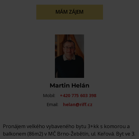
MÁM ZÁJEM
Martin Helán
Mobil:
+420 775 603 398
Email:
helan@riff.cz
Pronájem velkého vybaveného bytu 3+kk s komorou a
balkonem (86m2) v MČ Brno-Žebětín, ul. Keřová. Byt ve 3.