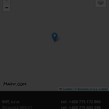
+
−
Leaflet
|
© Seznam.cz a.s. a další
Riff, s.r.o.
tel
.:
+420 775 172 860
Říčanská 989/27
tel
.:
+420 775 603 398