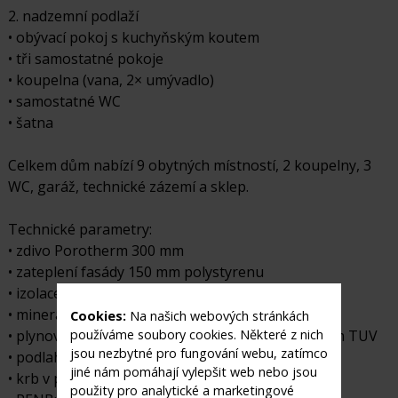
2. nadzemní podlaží
• obývací pokoj s kuchyňským koutem
• tři samostatné pokoje
• koupelna (vana, 2× umývadlo)
• samostatné WC
• šatna
Celkem dům nabízí 9 obytných místností, 2 koupelny, 3
WC, garáž, technické zázemí a sklep.
Technické parametry:
• zdivo Porotherm 300 mm
• zateplení fasády 150 mm polystyrenu
• izolace podlah 200 mm
• minerální izolace střechy 300 mm
Cookies:
Na našich webových stránkách
• plynový kotel z roku 2022 s externím zásobníkem TUV
používáme soubory cookies. Některé z nich
jsou nezbytné pro fungování webu, zatímco
• podlahové vytápění ve všech místnostech
jiné nám pomáhají vylepšit web nebo jsou
• krb v přízemí
použity pro analytické a marketingové