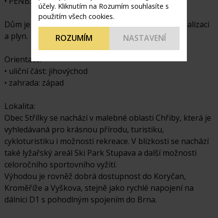
• PENB: třída C – úsporná (89 kWh/m²/rok)
účely. Kliknutím na Rozumím souhlasíte s
použitím všech cookies.
Dům je napojen na elektřinu, obecní vodovod, kanalizaci
a plyn.
ROZUMÍM
NASTAVENÍ
Orientace:
• uliční část: jihovýchod
• zahrada: západ
Lokalita:
Obec Střílky se nachází v malebné oblasti Chřiby, která je
vyhledávaná pro krásnou přírodu, turistiku,
cykloturistiku i možnosti rekreace. V blízkosti se nachází
také lyžařský areál Ski Park Stupava a další možnosti
celoročního sportovního vyžití.
Výhodou je rovněž dobrá dostupnost do Koryčan,
Kroměříže a Vyškova, stejně jako rychlé napojení na
dálnici D1 s pohodlným spojením do Brna.