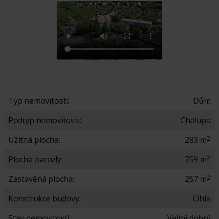
Typ nemovitosti:
Dům
Podtyp nemovitosti:
Chalupa
2
Užitná plocha:
283 m
2
Plocha parcely:
759 m
2
Zastavěná plocha:
257 m
Konstrukce budovy:
Cihla
Stav nemovitosti:
Velmi dobrý