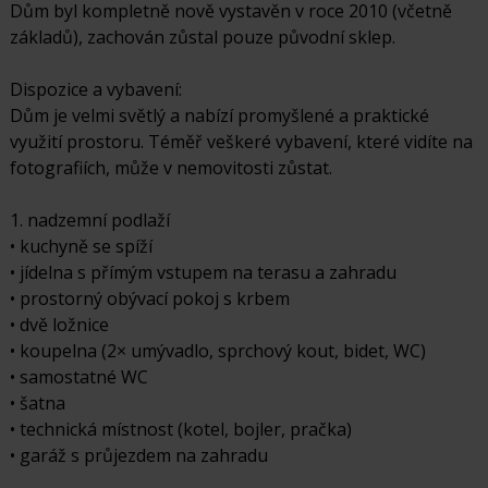
Dům byl kompletně nově vystavěn v roce 2010 (včetně
základů), zachován zůstal pouze původní sklep.
Dispozice a vybavení:
Dům je velmi světlý a nabízí promyšlené a praktické
využití prostoru. Téměř veškeré vybavení, které vidíte na
fotografiích, může v nemovitosti zůstat.
1. nadzemní podlaží
• kuchyně se spíží
• jídelna s přímým vstupem na terasu a zahradu
• prostorný obývací pokoj s krbem
• dvě ložnice
• koupelna (2× umývadlo, sprchový kout, bidet, WC)
• samostatné WC
• šatna
• technická místnost (kotel, bojler, pračka)
• garáž s průjezdem na zahradu