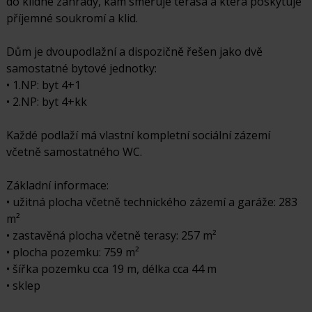
do klidné zahrady, kam směřuje terasa a která poskytuje
příjemné soukromí a klid.
Dům je dvoupodlažní a dispozičně řešen jako dvě
samostatné bytové jednotky:
• 1.NP: byt 4+1
• 2.NP: byt 4+kk
Každé podlaží má vlastní kompletní sociální zázemí
včetně samostatného WC.
Základní informace:
• užitná plocha včetně technického zázemí a garáže: 283
m²
• zastavěná plocha včetně terasy: 257 m²
• plocha pozemku: 759 m²
• šířka pozemku cca 19 m, délka cca 44 m
• sklep