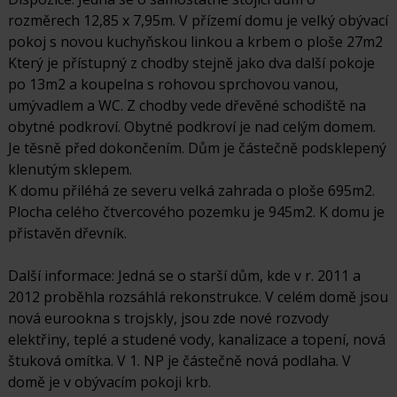
rozměrech 12,85 x 7,95m. V přízemí domu je velký obývací
pokoj s novou kuchyňskou linkou a krbem o ploše 27m2
Který je přístupný z chodby stejně jako dva další pokoje
po 13m2 a koupelna s rohovou sprchovou vanou,
umývadlem a WC. Z chodby vede dřevěné schodiště na
obytné podkroví. Obytné podkroví je nad celým domem.
Je těsně před dokončením. Dům je částečně podsklepený
klenutým sklepem.
K domu přiléhá ze severu velká zahrada o ploše 695m2.
Plocha celého čtvercového pozemku je 945m2. K domu je
přistavěn dřevník.
Další informace: Jedná se o starší dům, kde v r. 2011 a
2012 proběhla rozsáhlá rekonstrukce. V celém domě jsou
nová eurookna s trojskly, jsou zde nové rozvody
elektřiny, teplé a studené vody, kanalizace a topení, nová
štuková omítka. V 1. NP je částečně nová podlaha. V
domě je v obývacím pokoji krb.