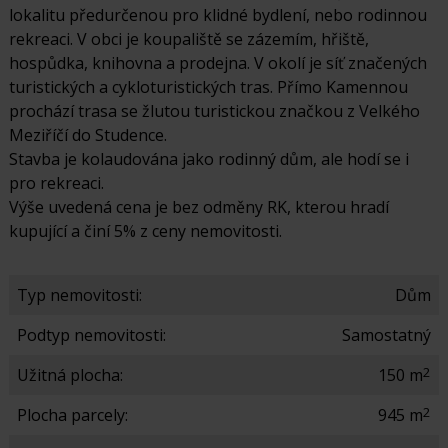
lokalitu předurčenou pro klidné bydlení, nebo rodinnou
rekreaci. V obci je koupaliště se zázemím, hřiště,
hospůdka, knihovna a prodejna. V okolí je síť značených
turistických a cykloturistických tras. Přímo Kamennou
prochází trasa se žlutou turistickou značkou z Velkého
Meziříčí do Studence.
Stavba je kolaudována jako rodinný dům, ale hodí se i
pro rekreaci.
Výše uvedená cena je bez odměny RK, kterou hradí
kupující a činí 5% z ceny nemovitosti.
Typ nemovitosti:
Dům
Podtyp nemovitosti:
Samostatný
2
Užitná plocha:
150 m
2
Plocha parcely:
945 m