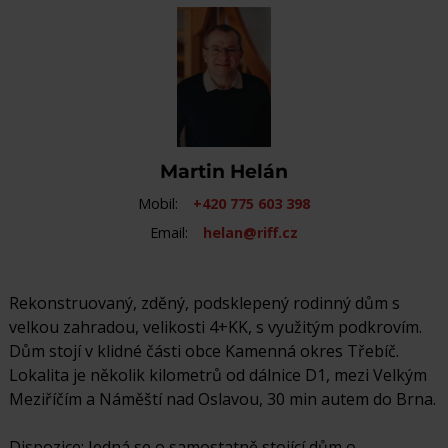
Martin Helán
Mobil:
+420 775 603 398
Email:
helan@riff.cz
Rekonstruovaný, zděný, podsklepený rodinný dům s
velkou zahradou, velikosti 4+KK, s využitým podkrovím.
Dům stojí v klidné části obce Kamenná okres Třebíč.
Lokalita je několik kilometrů od dálnice D1, mezi Velkým
Meziříčím a Náměští nad Oslavou, 30 min autem do Brna.
Dispozice: Jedná se o samostatně stojící dům o