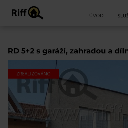
SLU
ÚVOD
CHCI
CHCI
RD 5+2 s garáží, zahradou a díl
ODHA
PORA
ZREALIZOVÁNO
ODM