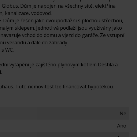
 Globus. Dům je napojen na všechny sítě, elektřina
n, kanalizace, vodovod.
e. Dům je řešen jako dvoupodlažní s plochou střechou,
malým sklepem. Jednotlivá podlaží jsou využívány jako
é navazuje vchod do domu a vjezd do garáže. Ze vstupní
kou verandu a dále do zahrady.
 s WC.
dní vytápění je zajištěno plynovým kotlem Destila a
.
auhaus. Tuto nemovitost lze financovat hypotékou.
Ne
Ano