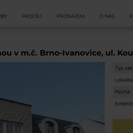
ŽBY
PRODEJ
PRONÁJEM
O NÁS
K
 PRODAT
 PRONAJMOUT
nou v m.č. Brno-Ivanovice, ul. Ko
D CENY
DENSTVÍ
Typ zak
ĚNA
Lokalita
Plocha:
Evidenčn