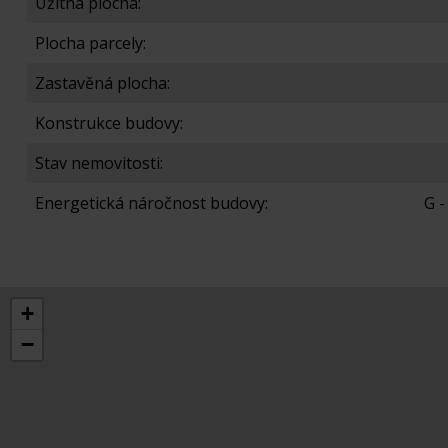
Užitná plocha:
Plocha parcely:
Zastavěná plocha:
Konstrukce budovy:
Stav nemovitosti:
Energetická náročnost budovy:
G 
+
−