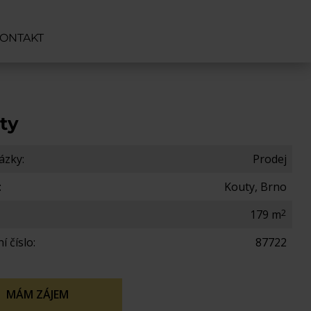
ONTAKT
uty
ázky:
Prodej
:
Kouty, Brno
2
179 m
í číslo:
87722
MÁM ZÁJEM