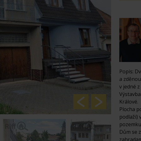
Popis: D
a zděnou
v jedné z
Výstavba 
Králové.
Plocha p
podlaží) 
pozemku j
Dům se za
zahradami