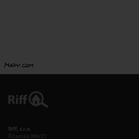
Riff, s.r.o.
Říčanská 989/27