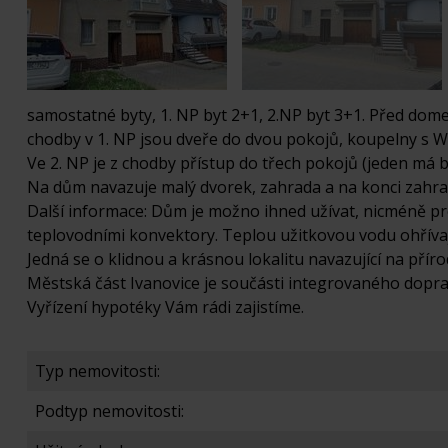
samostatné byty, 1. NP byt 2+1, 2.NP byt 3+1. Před dome
chodby v 1. NP jsou dveře do dvou pokojů, koupelny s WC
Ve 2. NP je z chodby přístup do třech pokojů (jeden má 
Na dům navazuje malý dvorek, zahrada a na konci zahrady
Další informace: Dům je možno ihned užívat, nicméně pro
teplovodními konvektory. Teplou užitkovou vodu ohřívaj
Jedná se o klidnou a krásnou lokalitu navazující na příro
Městská část Ivanovice je součásti integrovaného dopra
Vyřízení hypotéky Vám rádi zajistíme.
Typ nemovitosti:
Podtyp nemovitosti: