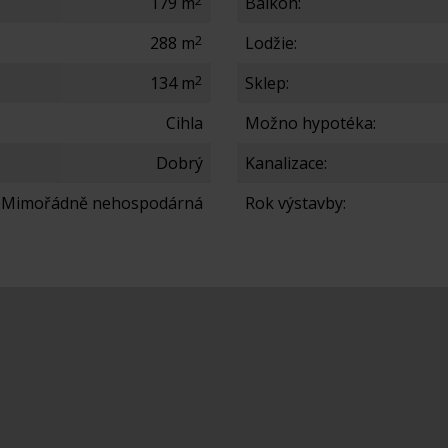
179 m
Balkón:
2
288 m
Lodžie:
2
134 m
Sklep:
Cihla
Možno hypotéka:
Dobrý
Kanalizace:
- Mimořádně nehospodárná
Rok výstavby: