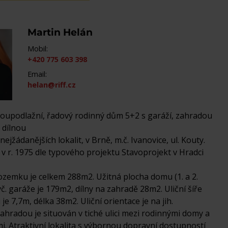
Martin Helán
Mobil:
+420 775 603 398
Email:
helan@riff.cz
voupodlažní, řadový rodinný dům 5+2 s garáží, zahradou
 dílnou
 nejžádanějších lokalit, v Brně, m.č. Ivanovice, ul. Kouty.
v r. 1975 dle typového projektu Stavoprojekt v Hradci
ozemku je celkem 288m2. Užitná plocha domu (1. a 2.
vč. garáže je 179m2, dílny na zahradě 28m2. Uliční šíře
e 7,7m, délka 38m2. Uliční orientace je na jih.
hradou je situován v tiché ulici mezi rodinnými domy a
. Atraktivní lokalita s výbornou dopravní dostupností