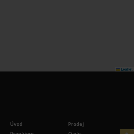
Leaflet
Úvod
Prodej
Pronájem
O nás