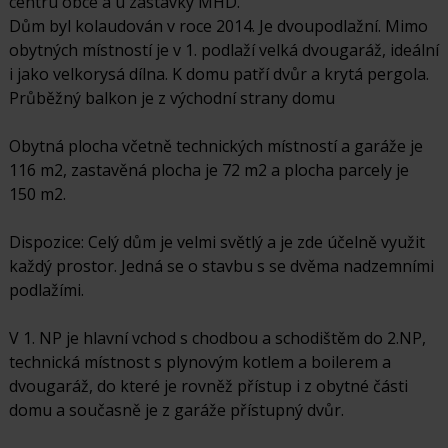
centru obce a u zastávky MHD.
Dům byl kolaudován v roce 2014. Je dvoupodlažní. Mimo
obytných místností je v 1. podlaží velká dvougaráž, ideální
i jako velkorysá dílna. K domu patří dvůr a krytá pergola.
Průběžný balkon je z východní strany domu
Obytná plocha včetně technických místností a garáže je
116 m2, zastavěná plocha je 72 m2 a plocha parcely je
150 m2.
Dispozice: Celý dům je velmi světlý a je zde účelně využit
každý prostor. Jedná se o stavbu s se dvěma nadzemními
podlažími.
V 1. NP je hlavní vchod s chodbou a schodištěm do 2.NP,
technická místnost s plynovým kotlem a boilerem a
dvougaráž, do které je rovněž přístup i z obytné části
domu a současně je z garáže přístupný dvůr.