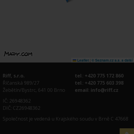
Leaflet
|
© Seznam.cz a.s. a další
Riff, s.r.o.
tel
.:
+420 775 172 860
Říčanská 989/27
tel
.:
+420 775 603 398
Žebětín/Bystrc, 641 00 Brno
email
:
info@riff.cz
IČ: 26948362
DIČ: CZ26948362
Společnost je vedená u Krajského soudu v Brně C 47668