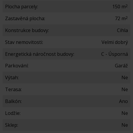
2
Plocha parcely:
150 m
2
Zastavěná plocha:
72 m
Konstrukce budovy:
Cihla
Stav nemovitosti:
Velmi dobrý
Energetická náročnost budovy:
C - Úsporná
Parkování:
Garáž
Výtah:
Ne
Terasa:
Ne
Balkón:
Ano
Lodžie:
Ne
Sklep:
Ne